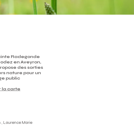
ainte Radegonde
odez en Aveyron,
propose des sorties
ers nature pour un
ge public
r la carte
 , Laurence Marie