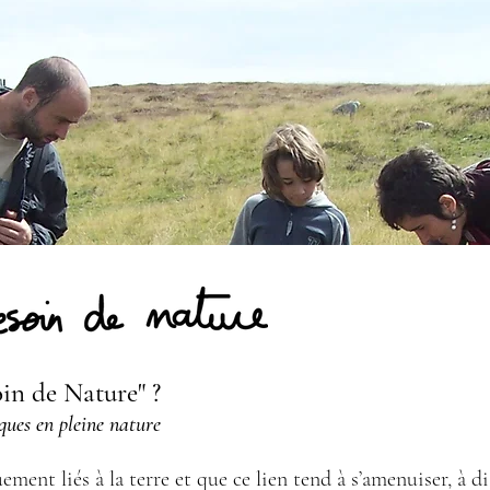
oin de Nature" ?
iques en pleine nature
ent liés à la terre et que ce lien tend à s’amenuiser, à d