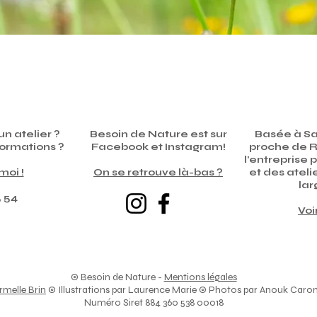
n atelier ?
Besoin de Nature est sur
Basée à S
formations ?
Facebook et Instagram!​
proche de R
l'entreprise 
oi !​
On se retrouve là-bas
?
et des ateli
lar
5 54
Voi
© Besoin de Nature -
Mentions légales
rmelle Brin
© Illustrations par Laurence Marie © Photos par Anouk Caron
Numéro Siret 884 360 538 00018